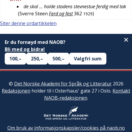
de skal … holde stadens stevnestue ferdig med tak
(
Sverre Steen
Ferd og fest
362
)
1929
Siter denne ordartikkelen
Er du fornøyd med NAOB?
Bli med og bidra!
100,–
250,–
500,–
Valgfri sum
©
Det Norske Akademi for Språk og Litteratur
2026
Redaksjonen
holder til i Osterhaus' gate 27 i Oslo.
Kontakt
NAOB-redaksjonen
.
Om bruk av informasjonskapsler/cookies på naob.no