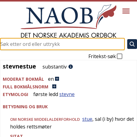
Fritekst-søk
stevnestue
stevnestue
substantiv
en
MODERAT BOKMÅL
FULL BOKMÅLSNORM
første ledd
stevne
ETYMOLOGI
BETYDNING OG BRUK
stue
, sal (i by) hvor det
OM NORSKE MIDDELALDERFORHOLD
holdes rettsmøter
SITAT