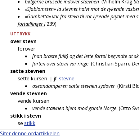
bølgerne brusede indover stævnen
(
Vilhelm Krag
St
«Sjøblomsten» la stevnet halvt mot de rykende vasbe
«Gambetta» var fra stevn til ror lysende prydet med s
fortællinger I
239
)
UTTRYKK
over stevn
forover
[han braste fullt] og det lette fartøi begyndte at s
farten over stevn var ringe
(
Christian Sparre
Den
sette stevnen
sette kursen
| jf.
stevne
oseandamperen satte stevnen sydover
(
Kirsti B
vende stevnen
vende kursen
vende stævnen hjem mod gamle Norge
(
Otto Sv
stikk i stevn
se
stikk
Siter denne ordartikkelen