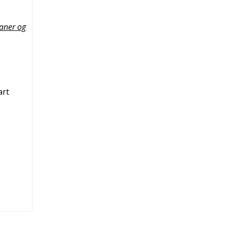
ner og
art