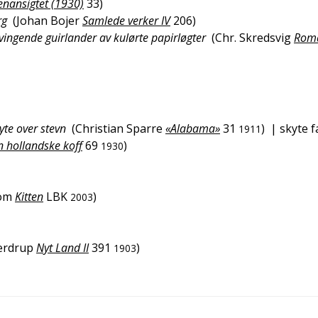
enansigtet (1930)
33
)
rg
(
Johan Bojer
Samlede verker IV
206
)
vingende guirlander av kulørte papirløgter
(
Chr. Skredsvig
Roma
kyte over stevn
(
Christian Sparre
«Alabama»
31
)
| skyte f
1911
 hollandske koff
69
)
1930
lom
Kitten
LBK
)
2003
erdrup
Nyt Land II
391
)
1903