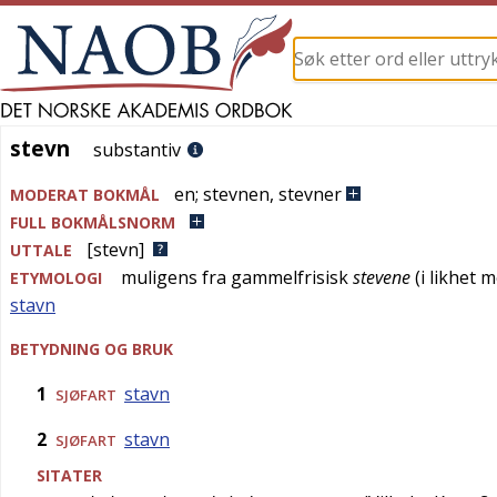
stevn
stevn
substantiv
en
;
stevnen
,
stevner
MODERAT BOKMÅL
FULL BOKMÅLSNORM
[stevn]
UTTALE
muligens fra
gammelfrisisk
stevene
(i likhet 
ETYMOLOGI
stavn
BETYDNING OG BRUK
1
stavn
SJØFART
2
stavn
SJØFART
SITATER