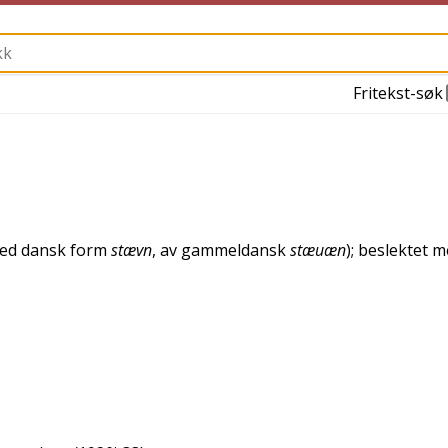
Fritekst-søk
med
dansk
form
stævn
, av
gammeldansk
stæuæn
); beslektet 