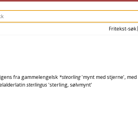
Fritekst-søk
ligens fra
gammelengelsk
*steorling
'
mynt med stjerne
', med
lalderlatin
sterlingus
'
sterling, sølvmynt
'