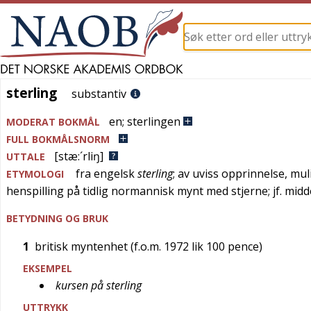
sterling
sterling
substantiv
en
;
sterlingen
MODERAT BOKMÅL
FULL BOKMÅLSNORM
[stæ:´rliŋ]
UTTALE
fra
engelsk
sterling
; av uviss opprinnelse, mu
ETYMOLOGI
henspilling på tidlig normannisk mynt med stjerne; jf.
midde
BETYDNING OG BRUK
1
britisk myntenhet (f.o.m. 1972 lik 100 pence)
EKSEMPEL
kursen på sterling
UTTRYKK