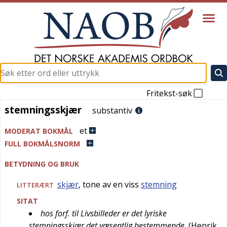
Fritekst-søk
stemningsskjær
stemningsskjær
substantiv
et
MODERAT BOKMÅL
FULL BOKMÅLSNORM
BETYDNING OG BRUK
skjær
, tone av en viss
stemning
LITTERÆRT
SITAT
hos forf. til Livsbilleder er det lyriske
stemningsskjær det væsentlig bestemmende
(
Henrik