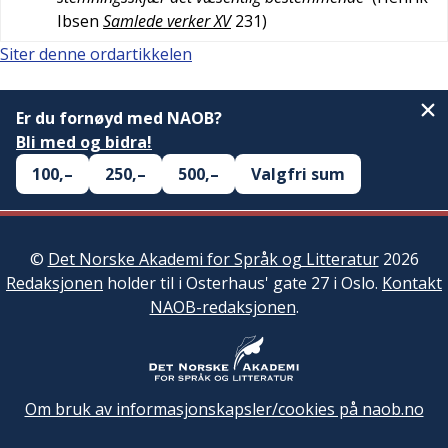
Ibsen
Samlede verker XV
231
)
Siter denne ordartikkelen
Er du fornøyd med NAOB?
Bli med og bidra!
100,–
250,–
500,–
Valgfri sum
©
Det Norske Akademi for Språk og Litteratur
2026
Redaksjonen
holder til i Osterhaus' gate 27 i Oslo.
Kontakt
NAOB-redaksjonen
.
Om bruk av informasjonskapsler/cookies på naob.no