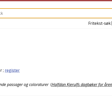
Fritekst-søk
er
;
register
nde passager og coloraturer
(
Halfdan Kjerulfs dagbøker for åre