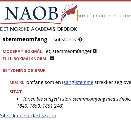
stemmeomfang
stemmeomfang
substantiv
et
;
stemmeomfanget
MODERAT BOKMÅL
FULL BOKMÅLSNORM
BETYDNING OG BRUK
omfang som en
(sang)stemme
strekker seg ov
MUSIKK
SITAT
[arien ble sunget] i stort stemmeomfang med svindle
1840, 1850, 1851
248
)
Siter denne ordartikkelen