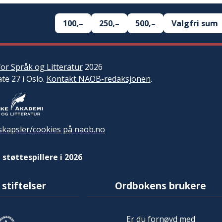
100,–
250,–
500,–
Valgfri sum
or Språk og Litteratur
2026
ate 27 i Oslo.
Kontakt NAOB-redaksjonen
.
kapsler/cookies på naob.no
 støttespillere i 2026
 stiftelser
Ordbokens brukere
Er du fornøyd med