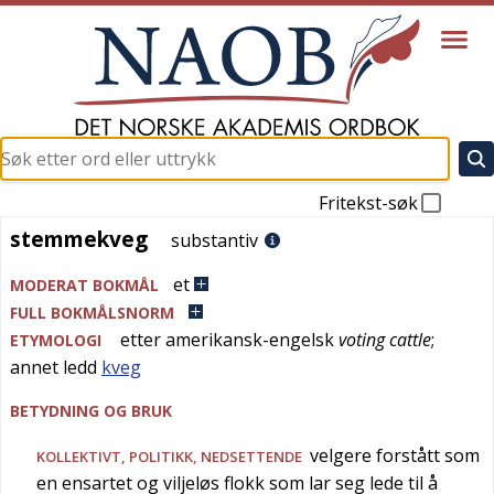
Fritekst-søk
stemmekveg
stemmekveg
substantiv
et
MODERAT BOKMÅL
FULL BOKMÅLSNORM
etter
amerikansk-engelsk
voting cattle
;
ETYMOLOGI
annet ledd
kveg
BETYDNING OG BRUK
velgere forstått som
KOLLEKTIVT,
POLITIKK
,
NEDSETTENDE
en ensartet og viljeløs flokk som lar seg lede til å