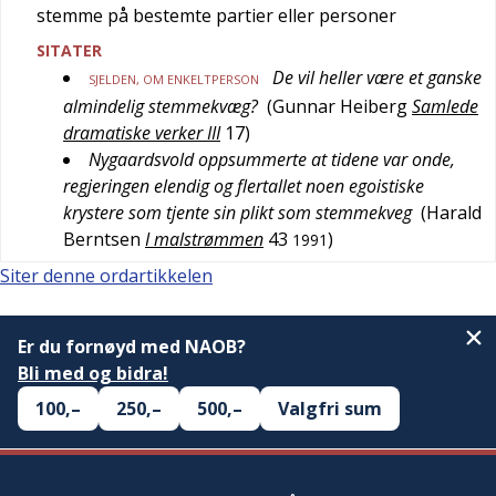
stemme på bestemte partier eller personer
SITATER
De vil heller være et ganske
SJELDEN
, OM ENKELTPERSON
almindelig stemmekvæg?
(
Gunnar Heiberg
Samlede
dramatiske verker III
17
)
Nygaardsvold oppsummerte at tidene var onde,
regjeringen elendig og flertallet noen egoistiske
krystere som tjente sin plikt som stemmekveg
(
Harald
Berntsen
I malstrømmen
43
)
1991
Siter denne ordartikkelen
Er du fornøyd med NAOB?
Bli med og bidra!
100,–
250,–
500,–
Valgfri sum