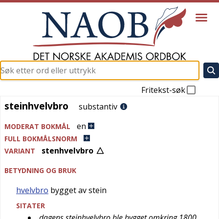
Fritekst-søk
steinhvelvbro
steinhvelvbro
substantiv
en
MODERAT BOKMÅL
FULL BOKMÅLSNORM
stenhvelvbro
VARIANT
BETYDNING OG BRUK
hvelvbro
bygget av stein
SITATER
dagens steinhvelvbro ble bygget omkring 1800.