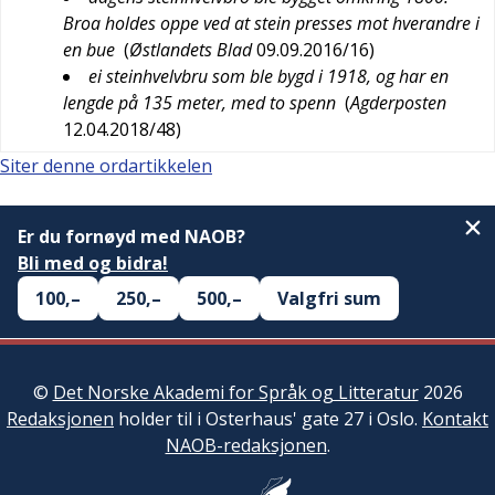
Broa holdes oppe ved at stein presses mot hverandre i
en bue
(
Østlandets Blad
09.09.2016/16
)
ei steinhvelvbru som ble bygd i 1918, og har en
lengde på 135 meter, med to spenn
(
Agderposten
12.04.2018/48
)
Siter denne ordartikkelen
Er du fornøyd med NAOB?
Bli med og bidra!
100,–
250,–
500,–
Valgfri sum
©
Det Norske Akademi for Språk og Litteratur
2026
Redaksjonen
holder til i Osterhaus' gate 27 i Oslo.
Kontakt
NAOB-redaksjonen
.