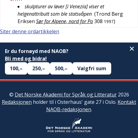
skulpturer av løver [i Venezia] viser et
helgenattributt som ble statsvåpen
(
Trond Berg
Eriksen
Sør for Alpene, nord for Po
308
)
1997
Siter denne ordartikkelen
Er du fornøyd med NAOB?
Bli med og bidra!
100,–
250,–
500,–
Valgfri sum
©
Det Norske Akademi for Språk og Litteratur
2026
Redaksjonen
holder til i Osterhaus' gate 27 i Oslo.
Kontakt
NAOB-redaksjonen
.