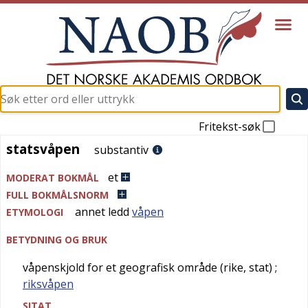
Fritekst-søk
statsvåpen
statsvåpen
substantiv
et
MODERAT BOKMÅL
FULL BOKMÅLSNORM
annet ledd
våpen
ETYMOLOGI
BETYDNING OG BRUK
våpenskjold for et geografisk område (rike, stat)
;
riksvåpen
SITAT