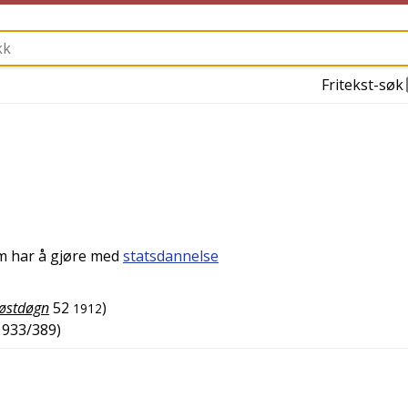
Fritekst-søk
om har å gjøre med
statsdannelse
østdøgn
52
)
1912
1933/389
)