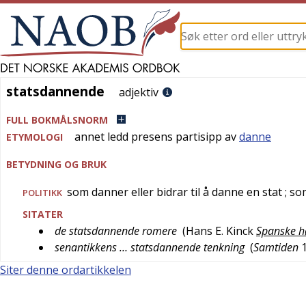
statsdannende
statsdannende
adjektiv
FULL BOKMÅLSNORM
annet ledd presens partisipp av
danne
ETYMOLOGI
BETYDNING OG BRUK
som danner eller bidrar til å danne en stat
; s
POLITIKK
SITATER
de statsdannende romere
(
Hans E. Kinck
Spanske h
senantikkens … statsdannende tenkning
(
Samtiden
Siter denne ordartikkelen