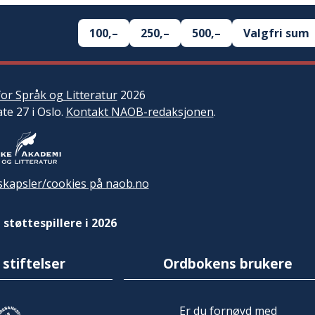
100,–
250,–
500,–
Valgfri sum
or Språk og Litteratur
2026
ate 27 i Oslo.
Kontakt NAOB-redaksjonen
.
kapsler/cookies på naob.no
 støttespillere i 2026
 stiftelser
Ordbokens brukere
Er du fornøyd med