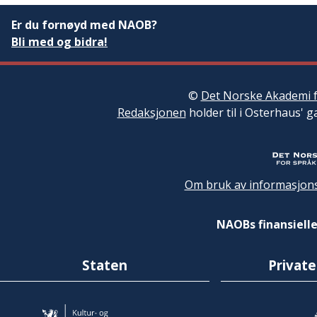
Er du fornøyd med NAOB?
Bli med og bidra!
©
Det Norske Akademi f
Redaksjonen
holder til i Osterhaus' g
Om bruk av informasjons
NAOBs finansielle
Staten
Private