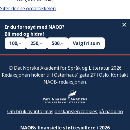
Siter denne ordartikkelen
Er du fornøyd med NAOB?
Bli med og bidra!
100,–
250,–
500,–
Valgfri sum
©
Det Norske Akademi for Språk og Litteratur
2026
Redaksjonen
holder til i Osterhaus' gate 27 i Oslo.
Kontakt
NAOB-redaksjonen
.
Om bruk av informasjonskapsler/cookies på naob.no
NAOBs finansielle støttespillere i 2026