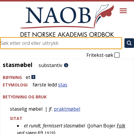
Fritekst-søk
stasmøbel
stasmøbel
substantiv
et
BØYNING
første ledd
stas
ETYMOLOGI
BETYDNING OG BRUK
staselig møbel
| jf.
praktmøbel
SITAT
et rundt, fernissert stasmøbel
(
Johan Bojer
Folk
ved sjøen
69
)
1929