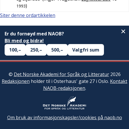
)
1993
Siter denne ordartikkelen
Er du fornøyd med NAOB?
Bli med og bidra!
100,–
250,–
500,–
Valgfri sum
©
Det Norske Akademi for Språk og Litteratur
2026
Redaksjonen
holder til i Osterhaus' gate 27 i Oslo.
Kontakt
NAOB-redaksjonen
.
Om bruk av informasjonskapsler/cookies på naob.no