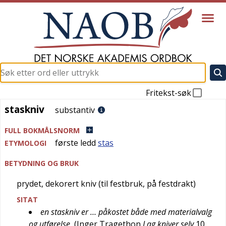
Fritekst-søk
staskniv
staskniv
substantiv
FULL BOKMÅLSNORM
første ledd
stas
ETYMOLOGI
BETYDNING OG BRUK
prydet, dekorert kniv (til festbruk, på festdrakt)
SITAT
en staskniv er … påkostet både med materialvalg
og utførelse
(
Inger Tragethon
Lag kniver selv
10