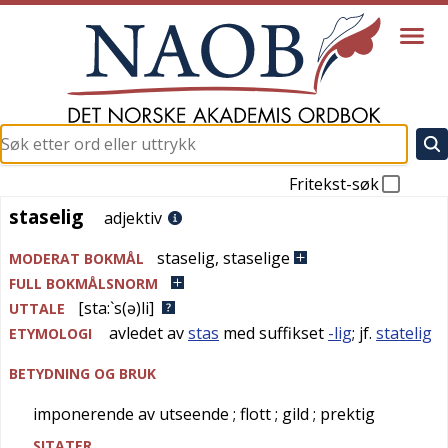
Fritekst-søk
staselig
staselig
adjektiv
staselig
,
staselige
MODERAT BOKMÅL
FULL BOKMÅLSNORM
[sta:`s(ə)li]
UTTALE
avledet av
stas
med suffikset
-lig
; jf.
statelig
ETYMOLOGI
BETYDNING OG BRUK
imponerende av utseende
; flott
; gild
; prektig
SITATER