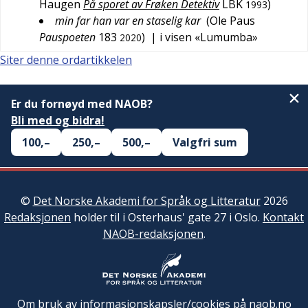
Haugen
På sporet av Frøken Detektiv
LBK
)
1993
min far han var en staselig kar
(
Ole Paus
Pauspoeten
183
)
| i visen «Lumumba»
2020
Siter denne ordartikkelen
Er du fornøyd med NAOB?
Bli med og bidra!
100,–
250,–
500,–
Valgfri sum
©
Det Norske Akademi for Språk og Litteratur
2026
Redaksjonen
holder til i Osterhaus' gate 27 i Oslo.
Kontakt
NAOB-redaksjonen
.
Om bruk av informasjonskapsler/cookies på naob.no