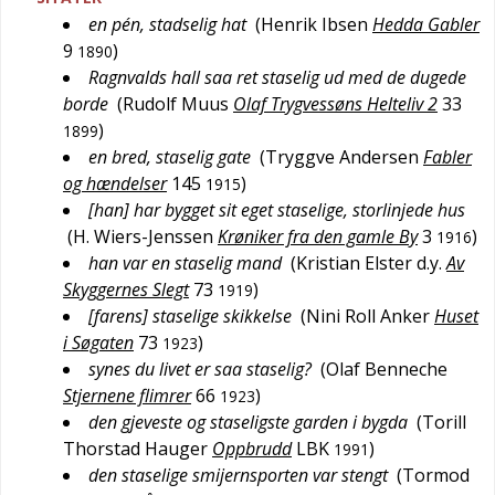
en pén, stadselig hat
(
Henrik Ibsen
Hedda Gabler
9
)
1890
Ragnvalds hall saa ret staselig ud med de dugede
borde
(
Rudolf Muus
Olaf Trygvessøns Helteliv 2
33
)
1899
en bred, staselig gate
(
Tryggve Andersen
Fabler
og hændelser
145
)
1915
[han] har bygget sit eget staselige, storlinjede hus
(
H. Wiers-Jenssen
Krøniker fra den gamle By
3
)
1916
han var en staselig mand
(
Kristian Elster d.y.
Av
Skyggernes Slegt
73
)
1919
[farens] staselige skikkelse
(
Nini Roll Anker
Huset
i Søgaten
73
)
1923
synes du livet er saa staselig?
(
Olaf Benneche
Stjernene flimrer
66
)
1923
den gjeveste og staseligste garden i bygda
(
Torill
Thorstad Hauger
Oppbrudd
LBK
)
1991
den staselige smijernsporten var stengt
(
Tormod