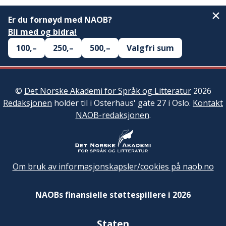
Er du fornøyd med NAOB?
Bli med og bidra!
100,–
250,–
500,–
Valgfri sum
©
Det Norske Akademi for Språk og Litteratur
2026
Redaksjonen
holder til i Osterhaus' gate 27 i Oslo.
Kontakt
NAOB-redaksjonen
.
Om bruk av informasjonskapsler/cookies på naob.no
NAOBs finansielle støttespillere i 2026
Staten