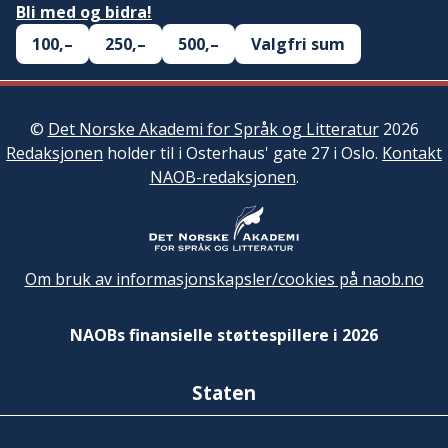
Bli med og bidra!
100,–
250,–
500,–
Valgfri sum
©
Det Norske Akademi for Språk og Litteratur
2026
Redaksjonen
holder til i Osterhaus' gate 27 i Oslo.
Kontakt
NAOB-redaksjonen
.
Om bruk av informasjonskapsler/cookies på naob.no
NAOBs finansielle støttespillere i 2026
Staten