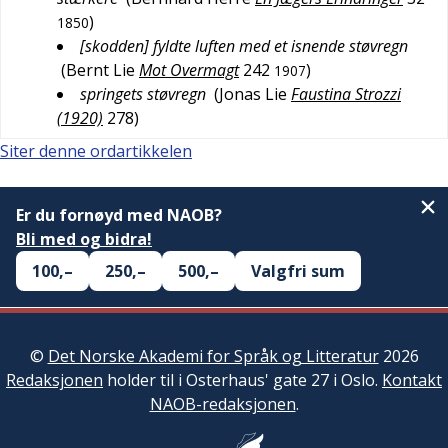
)
1850
[skodden] fyldte luften med et isnende støvregn
(
Bernt Lie
Mot Overmagt
242
)
1907
springets støvregn
(
Jonas Lie
Faustina Strozzi
(1920)
278
)
Siter denne ordartikkelen
Er du fornøyd med NAOB?
Bli med og bidra!
100,–
250,–
500,–
Valgfri sum
©
Det Norske Akademi for Språk og Litteratur
2026
Redaksjonen
holder til i Osterhaus' gate 27 i Oslo.
Kontakt
NAOB-redaksjonen
.