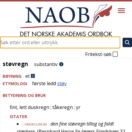
Fritekst-søk
støvregn
støvregn
substantiv
et
BØYNING
første ledd
støv
ETYMOLOGI
BETYDNING OG BRUK
fint, lett duskregn
; tåkeregn
; yr
SITATER
den fine støvregn tiltog og faldt
I MASKULINUM
stærkere
(
Bernhard Herre
En Jægers Erindringer
32