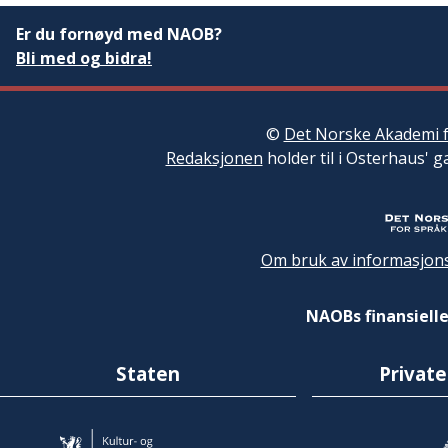
Er du fornøyd med NAOB?
Bli med og bidra!
©
Det Norske Akademi f
Redaksjonen
holder til i Osterhaus' g
Om bruk av informasjons
NAOBs finansielle
Staten
Private