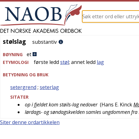
stølslag
stølslag
substantiv
et
BØYNING
første ledd
støl
; annet ledd
lag
ETYMOLOGI
BETYDNING OG BRUK
setergrend
;
seterlag
SITATER
op i fjeldet kom støils-lag nedover
(
Hans E. Kinck
Ma
lørdags- og søndagskvelden samles ungdommen fra stø
Siter denne ordartikkelen