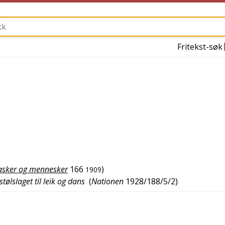
Fritekst-søk
sker og mennesker
166
)
1909
lslaget til leik og dans
(
Nationen
1928/188/5/2
)