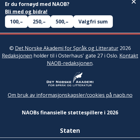
Er du fornøyd med NAOB?
Bli med og bidra!
100,–
250,–
500,–
Valgfri sum
©
Det Norske Akademi for Språk og Litteratur
2026
Redaksjonen
holder til i Osterhaus' gate 27 i Oslo.
Kontakt
NAOB-redaksjonen
.
Om bruk av informasjonskapsler/cookies på naob.no
NAOBs finansielle støttespillere i 2026
Staten