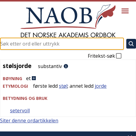
Fritekst-søk
stølsjorde
stølsjorde
substantiv
et
BØYNING
første ledd
støl
; annet ledd
jorde
ETYMOLOGI
BETYDNING OG BRUK
setervoll
Siter denne ordartikkelen