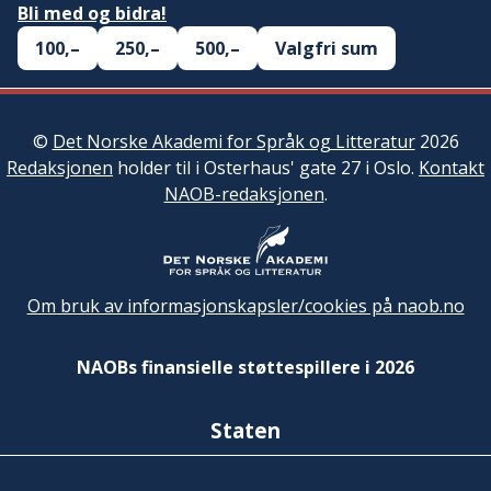
Bli med og bidra!
100,–
250,–
500,–
Valgfri sum
©
Det Norske Akademi for Språk og Litteratur
2026
Redaksjonen
holder til i Osterhaus' gate 27 i Oslo.
Kontakt
NAOB-redaksjonen
.
Om bruk av informasjonskapsler/cookies på naob.no
NAOBs finansielle støttespillere i 2026
Staten