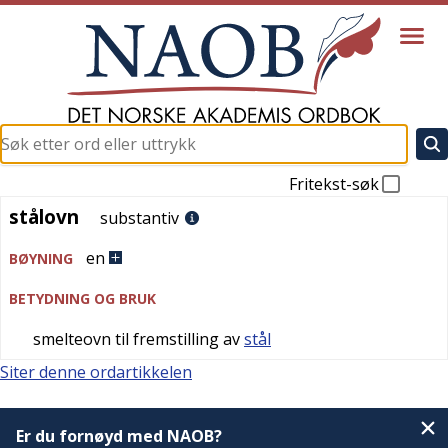
Fritekst-søk
stålovn
stålovn
substantiv
en
BØYNING
BETYDNING OG BRUK
smelteovn til fremstilling av
stål
Siter denne ordartikkelen
Er du fornøyd med NAOB?