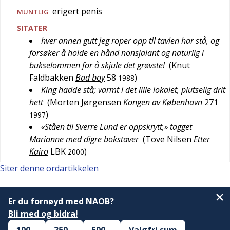
erigert penis
MUNTLIG
SITATER
hver annen gutt jeg roper opp til tavlen har stå, og
forsøker å holde en hånd nonsjalant og naturlig i
bukselommen for å skjule det grøvste!
(
Knut
Faldbakken
Bad boy
58
)
1988
King hadde stå; varmt i det lille lokalet, plutselig drit
hett
(
Morten Jørgensen
Kongen av København
271
)
1997
«Ståen til Sverre Lund er oppskrytt,» tagget
Marianne med digre bokstaver
(
Tove Nilsen
Etter
Kairo
LBK
)
2000
Siter denne ordartikkelen
Er du fornøyd med NAOB?
Bli med og bidra!