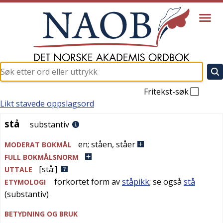
Fritekst-søk
Likt stavede oppslagsord
stå
stå
substantiv
en
;
ståen
,
ståer
MODERAT BOKMÅL
FULL BOKMÅLSNORM
[stå:]
UTTALE
forkortet form av
ståpikk
; se også
stå
ETYMOLOGI
(substantiv)
BETYDNING OG BRUK