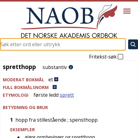
Fritekst-søk
spretthopp
spretthopp
substantiv
et
MODERAT BOKMÅL
FULL BOKMÅLSNORM
første ledd
sprett
ETYMOLOGI
BETYDNING OG BRUK
1
hopp fra stillestående
; spensthopp
EKSEMPLER
gjøre armhevinger og spretthopp