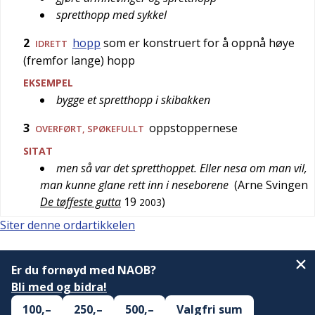
spretthopp med sykkel
2
hopp
som er konstruert for å oppnå høye
IDRETT
(fremfor lange) hopp
EKSEMPEL
bygge et spretthopp i skibakken
3
oppstoppernese
OVERFØRT
,
SPØKEFULLT
SITAT
men så var det spretthoppet. Eller nesa om man vil,
man kunne glane rett inn i neseborene
(
Arne Svingen
De tøffeste gutta
19
)
2003
Siter denne ordartikkelen
Er du fornøyd med NAOB?
Bli med og bidra!
100,–
250,–
500,–
Valgfri sum