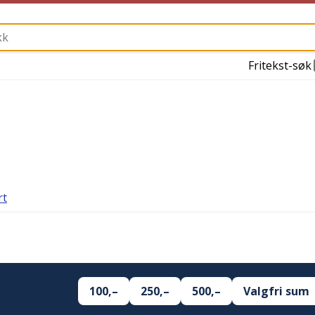
Fritekst-søk
rt
100,–
250,–
500,–
Valgfri sum