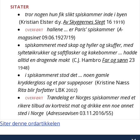
SITATER
tror nogen hun fik slikt spiskammer inde i byen
(
Kristian Elster d.y.
Av Skyggernes Slegt
16
)
1919
hallene … er Paris’ spiskammer
(
A-
OVERFØRT
magasinet
09.06.1927/19
)
spiskammeret med skap og hyller og skuffer, med
syltetøikrukker og saftflasker og kakebommer … hadde
alltid en dragende makt
(
C.J. Hambro
Far og sønn
23
)
1948
i spiskammeret stod det … noen gamle
krydderglass og et par suppeposer
(
Kristine Næss
Rita blir forfatter
LBK
)
2002
Trøndelag er Norges spiskammer med et
OVERFØRT
rikere tilbud av kortreist mat og drikke enn noe annet
sted i Norge
(
Adresseavisen
03.11.2016/55
)
Siter denne ordartikkelen