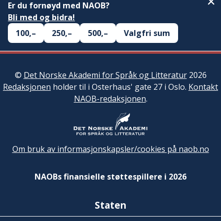
Er du fornøyd med NAOB?
Bli med og bidra!
100,–
250,–
500,–
Valgfri sum
©
Det Norske Akademi for Språk og Litteratur
2026
Redaksjonen
holder til i Osterhaus' gate 27 i Oslo.
Kontakt
NAOB-redaksjonen
.
Om bruk av informasjonskapsler/cookies på naob.no
NAOBs finansielle støttespillere i 2026
Staten