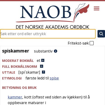
Fritekst-søk
spiskammer
spiskammer
substantiv
et
MODERAT BOKMÅL
FULL BOKMÅLSNORM
[spi´skamər]
UTTALE
første ledd til
spise
ETYMOLOGI
BETYDNING OG BRUK
kammer
, kott (oftest ved siden av kjøkken) til å
oppbevare matvarer i