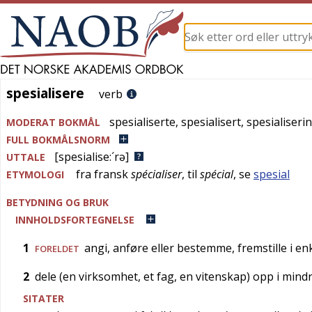
spesialisere
spesialisere
verb
spesialiserte
,
spesialisert
,
spesialiseri
MODERAT BOKMÅL
FULL BOKMÅLSNORM
[spesialise:´rə]
UTTALE
fra
fransk
spécialiser
, til
spécial
, se
spesial
ETYMOLOGI
BETYDNING OG BRUK
INNHOLDSFORTEGNELSE
1
angi, anføre eller bestemme, fremstille i en
FORELDET
2
dele (en virksomhet, et fag, en vitenskap) opp i min
SITATER