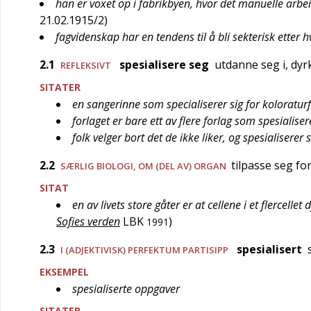
han er voxet op i fabrikbyen, hvor det manuelle arbei
21.02.1915/2
)
fagvidenskap har en tendens til å bli sekterisk etter h
2.1
spesialisere seg
utdanne seg i, dyrk
REFLEKSIVT
SITATER
en sangerinne som specialiserer sig for koloratur
forlaget er bare ett av flere forlag som spesialiser
folk velger bort det de ikke liker, og spesialiserer 
2.2
tilpasse seg fo
SÆRLIG
BIOLOGI
, OM (DEL AV) ORGAN
SITAT
en av livets store gåter er at cellene i et flercellet
Sofies verden
LBK
)
1991
2.3
spesialisert
s
I (ADJEKTIVISK) PERFEKTUM PARTISIPP
EKSEMPEL
spesialiserte oppgaver
SITATER