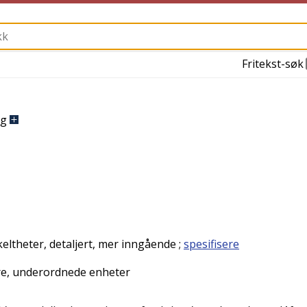
Fritekst-søk
ng
keltheter, detaljert, mer inngående
;
spesifisere
dre, underordnede enheter