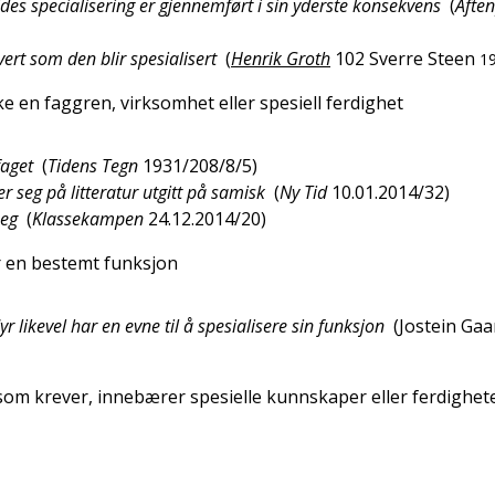
des specialisering er gjennemført i sin yderste konsekvens
(
Afte
vert som den blir spesialisert
(
Henrik Groth
102
Sverre Steen
1
e en faggren, virksomhet eller spesiell ferdighet
faget
(
Tidens Tegn
1931/208/8/5
)
er seg på litteratur utgitt på samisk
(
Ny Tid
10.01.2014/32
)
seg
(
Klassekampen
24.12.2014/20
)
r en bestemt funksjon
 dyr likevel har en evne til å spesialisere sin funksjon
(
Jostein Gaa
om krever, innebærer spesielle kunnskaper eller ferdighet