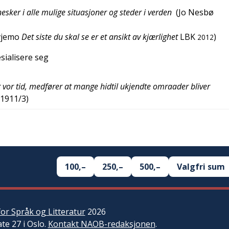
sker i alle mulige situasjoner og steder i verden
(
Jo Nesbø
vjemo
Det siste du skal se er et ansikt av kjærlighet
LBK
)
2012
sialisere seg
r vor tid, medfører at mange hidtil ukjendte omraader bliver
.1911/3
)
100,–
250,–
500,–
Valgfri sum
or Språk og Litteratur
2026
ate 27 i Oslo.
Kontakt NAOB-redaksjonen
.