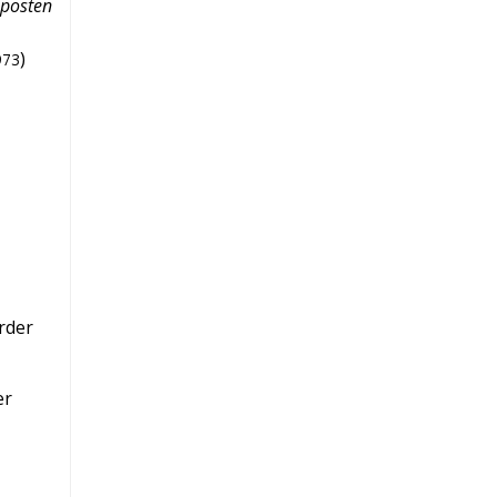
nposten
)
973
rder
er