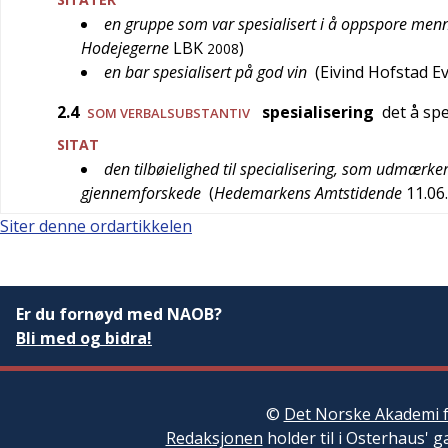
en gruppe som var spesialisert i å oppspore menne
Hodejegerne
LBK
)
2008
en bar spesialisert på god vin
(
Eivind Hofstad E
2.4
spesialisering
det å spe
SOM VERBALSUBSTANTIV
SITAT
den tilbøielighed til specialisering, som udmærke
gjennemforskede
(
Hedemarkens Amtstidende
11.06
Siter denne ordartikkelen
Er du fornøyd med NAOB?
Bli med og bidra!
©
Det Norske Akademi f
Redaksjonen
holder til i Osterhaus' g