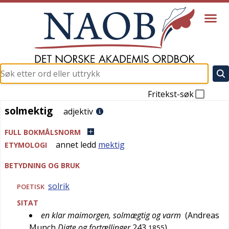
Fritekst-søk
solmektig
solmektig
adjektiv
FULL BOKMÅLSNORM
annet ledd
mektig
ETYMOLOGI
BETYDNING OG BRUK
solrik
POETISK
SITAT
en klar maimorgen, solmægtig og varm
(
Andreas
Munch
Digte og fortællinger
243
)
1855