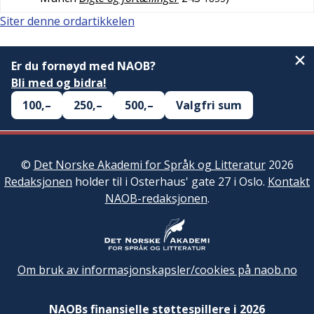
Siter denne ordartikkelen
Er du fornøyd med NAOB?
Bli med og bidra!
100,–
250,–
500,–
Valgfri sum
©
Det Norske Akademi for Språk og Litteratur
2026
Redaksjonen
holder til i Osterhaus' gate 27 i Oslo.
Kontakt
NAOB-redaksjonen
.
Om bruk av informasjonskapsler/cookies på naob.no
NAOBs finansielle støttespillere i 2026