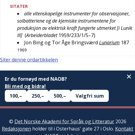
SITATER
alle vitenskapelige instrumenter for observasjoner,
solbatteriene og de kjemiske instrumentene for
produksjon av elektrisk kraft fungerte utmerket [i Lunik
III]
(
Arbeiderbladet
1959/233/1/5–7
)
Jon Bing og Tor Åge Bringsværd
Lunarium
187
1969
Siter denne ordartikkelen
Er du fornøyd med NAOB?
Bli med og bidra!
100,–
250,–
500,–
Valgfri sum
©
Det Norske Akademi for Språk og Litteratur
2026
Redaksjonen
holder til i Osterhaus' gate 27 i Oslo.
Kontakt