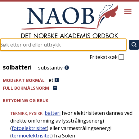
Fritekst-søk
solbatteri
solbatteri
substantiv
et
MODERAT BOKMÅL
FULL BOKMÅLSNORM
BETYDNING OG BRUK
batteri
hvor elektrisiteten dannes ved
TEKNIKK
,
FYSIKK
direkte omforming av lysstrålingsenergi
(
fotoelektrisitet
) eller varmestrålingsenergi
(
termoelektrisitet
) fra Solen