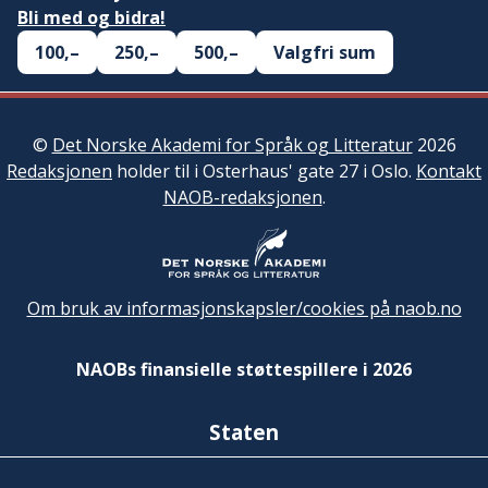
Bli med og bidra!
100,–
250,–
500,–
Valgfri sum
©
Det Norske Akademi for Språk og Litteratur
2026
Redaksjonen
holder til i Osterhaus' gate 27 i Oslo.
Kontakt
NAOB-redaksjonen
.
Om bruk av informasjonskapsler/cookies på naob.no
NAOBs finansielle støttespillere i 2026
Staten