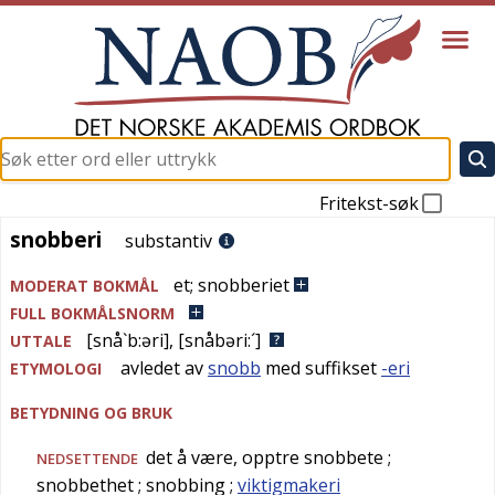
Fritekst-søk
snobberi
snobberi
substantiv
et
;
snobberiet
MODERAT BOKMÅL
FULL BOKMÅLSNORM
[snå`b:əri]
,
[snåbəri:´]
UTTALE
avledet av
snobb
med suffikset
-eri
ETYMOLOGI
BETYDNING OG BRUK
det å være, opptre snobbete
;
NEDSETTENDE
snobbethet
; snobbing
;
viktigmakeri