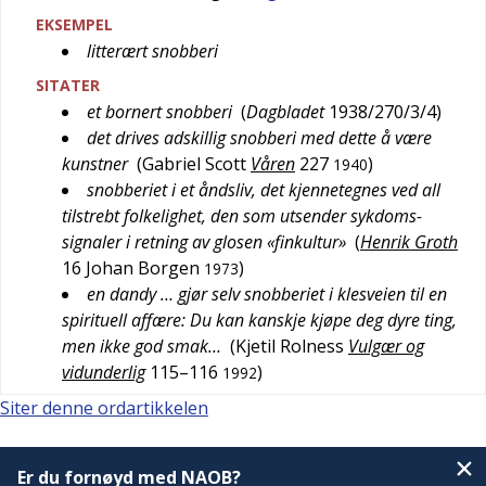
EKSEMPEL
litterært snobberi
SITATER
et bornert snobberi
(
Dagbladet
1938/270/3/4
)
det drives adskillig snobberi med dette å være
kunstner
(
Gabriel Scott
Våren
227
)
1940
snobberiet i et åndsliv, det kjennetegnes ved all
tilstrebt folkelighet, den som utsender sykdoms-
signaler i retning av glosen «finkultur»
(
Henrik Groth
16
Johan Borgen
)
1973
en dandy … gjør selv snobberiet i klesveien til en
spirituell affære: Du kan kanskje kjøpe deg dyre ting,
men ikke god smak…
(
Kjetil Rolness
Vulgær og
vidunderlig
115–116
)
1992
Siter denne ordartikkelen
Er du fornøyd med NAOB?