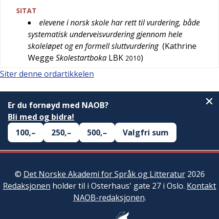
SITAT
elevene i norsk skole har rett til vurdering, både
systematisk underveisvurdering gjennom hele
skoleløpet og en formell sluttvurdering
(
Kathrine
Wegge
Skolestartboka
LBK
)
2010
Siter denne ordartikkelen
Er du fornøyd med NAOB?
Bli med og bidra!
100,–
250,–
500,–
Valgfri sum
©
Det Norske Akademi for Språk og Litteratur
2026
Redaksjonen
holder til i Osterhaus' gate 27 i Oslo.
Kontakt
NAOB-redaksjonen
.