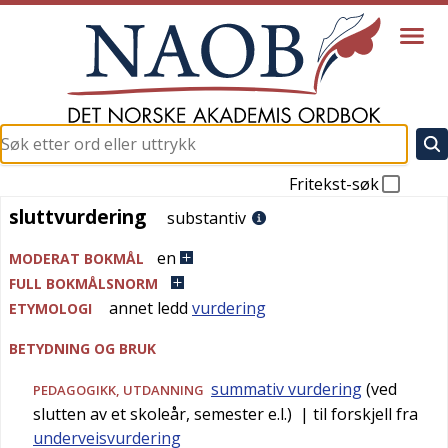
Fritekst-søk
sluttvurdering
sluttvurdering
substantiv
en
MODERAT BOKMÅL
FULL BOKMÅLSNORM
annet ledd
vurdering
ETYMOLOGI
BETYDNING OG BRUK
summativ vurdering
(ved
PEDAGOGIKK
,
UTDANNING
slutten av et skoleår, semester e.l.)
| til forskjell fra
underveisvurdering