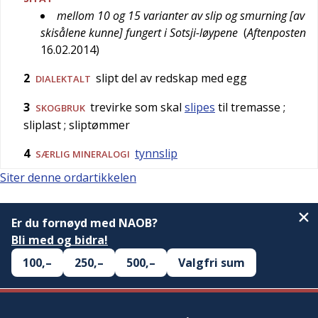
mellom 10 og 15 varianter av slip og smurning [av
skisålene kunne] fungert i Sotsji-løypene
(
Aftenposten
16.02.2014
)
2
slipt del av redskap med egg
DIALEKTALT
3
trevirke som skal
slipes
til tremasse
;
SKOGBRUK
sliplast
; sliptømmer
4
tynnslip
SÆRLIG
MINERALOGI
Siter denne ordartikkelen
Er du fornøyd med NAOB?
Bli med og bidra!
100,–
250,–
500,–
Valgfri sum