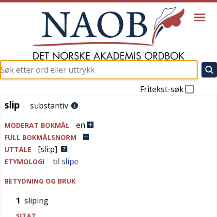
Fritekst-søk
slip
slip
substantiv
en
MODERAT BOKMÅL
FULL BOKMÅLSNORM
[sli:p]
UTTALE
til
slipe
ETYMOLOGI
BETYDNING OG BRUK
1
sliping
SITAT