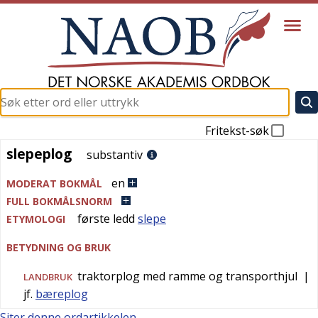
Fritekst-søk
slepeplog
slepeplog
substantiv
en
MODERAT BOKMÅL
FULL BOKMÅLSNORM
første ledd
slepe
ETYMOLOGI
BETYDNING OG BRUK
traktorplog med ramme og transporthjul
|
LANDBRUK
jf.
bæreplog
Siter denne ordartikkelen