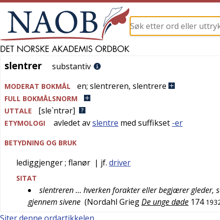
slentrer
slentrer
substantiv
en
;
slentreren
,
slentrere
MODERAT BOKMÅL
FULL BOKMÅLSNORM
[sle`ntrər]
UTTALE
avledet av
slentre
med suffikset
-er
ETYMOLOGI
BETYDNING OG BRUK
lediggjenger
; flanør
| jf.
driver
SITAT
slentreren … hverken forakter eller begjærer gleder, s
gjennem sivene
(
Nordahl Grieg
De unge døde
174
193
Siter denne ordartikkelen