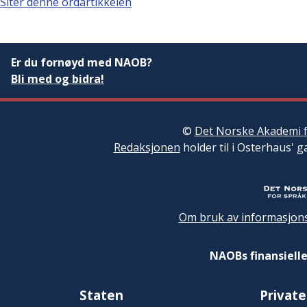
Siter denne ordartikkelen
Er du fornøyd med NAOB?
Bli med og bidra!
©
Det Norske Akademi f
Redaksjonen
holder til i Osterhaus' g
Om bruk av informasjons
NAOBs finansielle
Staten
Private