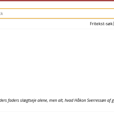
Fritekst-søk
ke eders faders slægtseje alene, men alt, hvad Håkon Sverressøn af 