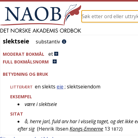
slektseie
slektseie
substantiv
et
MODERAT BOKMÅL
FULL BOKMÅLSNORM
BETYDNING OG BRUK
en slekts
eie
; slektseiendom
LITTERÆRT
EKSEMPEL
være i slektseie
SITAT
å, herre jarl, fuld arv har I visselig taget, og det ik
efter sig
(
Henrik Ibsen
Kongs-Emnerne
13
)
1872