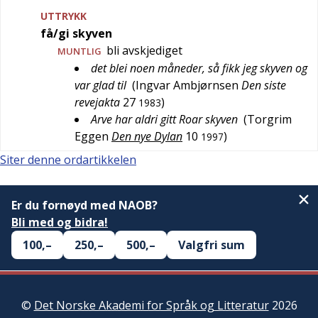
UTTRYKK
få/gi skyven
bli avskjediget
MUNTLIG
det blei noen måneder, så fikk jeg skyven og
var glad til
(
Ingvar Ambjørnsen
Den siste
revejakta
27
)
1983
Arve har aldri gitt Roar skyven
(
Torgrim
Eggen
Den nye Dylan
10
)
1997
Siter denne ordartikkelen
Er du fornøyd med NAOB?
Bli med og bidra!
100,–
250,–
500,–
Valgfri sum
©
Det Norske Akademi for Språk og Litteratur
2026