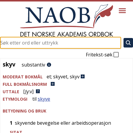
Fritekst-søk
skyv
skyv
substantiv
et
;
skyvet
,
skyv
MODERAT BOKMÅL
FULL BOKMÅLSNORM
[ʃy:v]
UTTALE
til
skyve
ETYMOLOGI
BETYDNING OG BRUK
1
skyvende bevegelse eller arbeidsoperasjon
SITAT