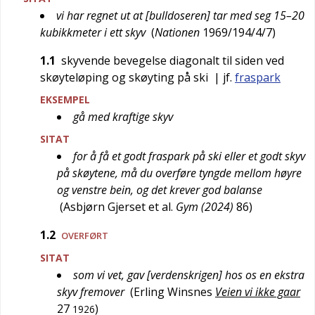
vi har regnet ut at [bulldoseren] tar med seg 15–20
kubikkmeter i ett skyv
(
Nationen
1969/194/4/7
)
1.1
skyvende bevegelse diagonalt til siden ved
skøyteløping og skøyting på ski
| jf.
fraspark
EKSEMPEL
gå med kraftige skyv
SITAT
for å få et godt fraspark på ski eller et godt skyv
på skøytene, må du overføre tyngde mellom høyre
og venstre bein, og det krever god balanse
(
Asbjørn Gjerset et al.
Gym (2024)
86
)
1.2
OVERFØRT
SITAT
som vi vet, gav [verdenskrigen] hos os en ekstra
skyv fremover
(
Erling Winsnes
Veien vi ikke gaar
27
)
1926