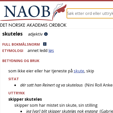
skuteløs
skuteløs
adjektiv
FULL BOKMÅLSNORM
annet ledd
løs
ETYMOLOGI
BETYDNING OG BRUK
som ikke eier eller har tjeneste på
skute
, skip
SITAT
dér satt han Reinert og va skutelaus
(
Nini Roll Anke
UTTRYKK
skipper skuteløs
skipper som har mistet sin skute, sin stilling
jeg [var] blit skipper skuteløs nok engang
(
Gabrie