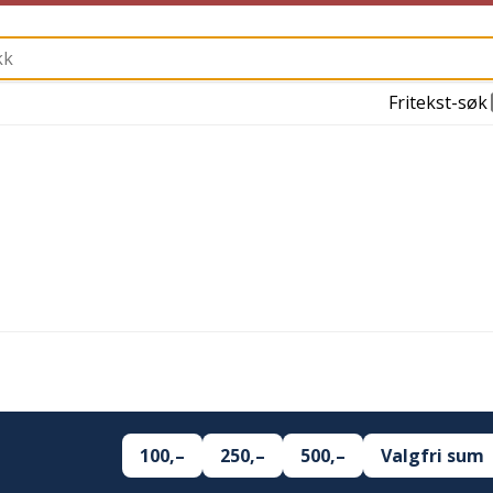
Fritekst-søk
100,–
250,–
500,–
Valgfri sum