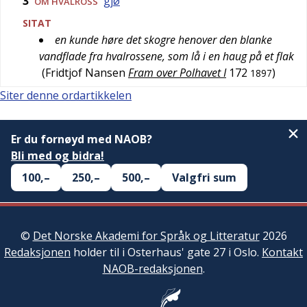
3
gjø
OM HVALROSS
SITAT
en kunde høre det skogre henover den blanke
vandflade fra hvalrossene, som lå i en haug på et flak
(
Fridtjof Nansen
Fram over Polhavet I
172
)
1897
Siter denne ordartikkelen
Er du fornøyd med NAOB?
Bli med og bidra!
100,–
250,–
500,–
Valgfri sum
©
Det Norske Akademi for Språk og Litteratur
2026
Redaksjonen
holder til i Osterhaus' gate 27 i Oslo.
Kontakt
NAOB-redaksjonen
.