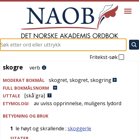
Fritekst-søk
skogre
skogre
verb
skogret
,
skogret
,
skogring
MODERAT BOKMÅL
FULL BOKMÅLSNORM
[skå`grə]
UTTALE
av uviss opprinnelse, muligens lydord
ETYMOLOGI
BETYDNING OG BRUK
1
le høyt og skrallende
;
skoggerle
SITATER