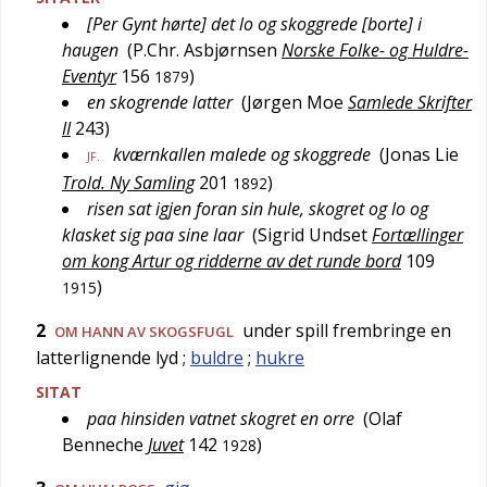
[Per Gynt hørte] det lo og skoggrede [borte] i
haugen
(
P.Chr. Asbjørnsen
Norske Folke- og Huldre-
Eventyr
156
)
1879
en skogrende latter
(
Jørgen Moe
Samlede Skrifter
II
243
)
kværnkallen malede og skoggrede
(
Jonas Lie
JF.
Trold. Ny Samling
201
)
1892
risen sat igjen foran sin hule, skogret og lo og
klasket sig paa sine laar
(
Sigrid Undset
Fortællinger
om kong Artur og ridderne av det runde bord
109
)
1915
2
under spill frembringe en
OM HANN AV SKOGSFUGL
latterlignende lyd
;
buldre
;
hukre
SITAT
paa hinsiden vatnet skogret en orre
(
Olaf
Benneche
Juvet
142
)
1928