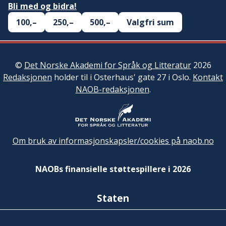
Bli med og bidra!
100,–
250,–
500,–
Valgfri sum
©
Det Norske Akademi for Språk og Litteratur
2026
Redaksjonen
holder til i Osterhaus' gate 27 i Oslo.
Kontakt
NAOB-redaksjonen
.
Om bruk av informasjonskapsler/cookies på naob.no
NAOBs finansielle støttespillere i 2026
Staten