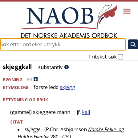
Fritekst-søk
skjeggkall
skjeggkall
substantiv
en
BØYNING
første ledd
skjegg
ETYMOLOGI
BETYDNING OG BRUK
(gammel) skjeggete mann
| jf.
kall
SITAT
skjegge-
(
P.Chr. Asbjørnsen
Norske Folke- og
Huldre-Eventyr
280
)
1879