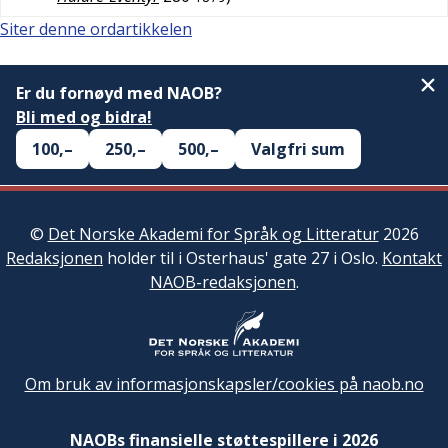
Siter denne ordartikkelen
Er du fornøyd med NAOB?
Bli med og bidra!
100,–
250,–
500,–
Valgfri sum
©
Det Norske Akademi for Språk og Litteratur
2026
Redaksjonen
holder til i Osterhaus' gate 27 i Oslo.
Kontakt
NAOB-redaksjonen
.
Om bruk av informasjonskapsler/cookies på naob.no
NAOBs finansielle støttespillere i 2026