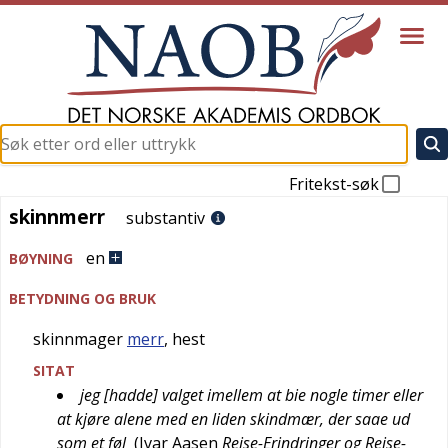
Fritekst-søk
skinnmerr
skinnmerr
substantiv
en
BØYNING
BETYDNING OG BRUK
skinnmager
merr
, hest
SITAT
jeg [hadde] valget imellem at bie nogle timer eller
at kjøre alene med en liden skindmær, der saae ud
som et føl
(
Ivar Aasen
Reise-Erindringer og Reise-