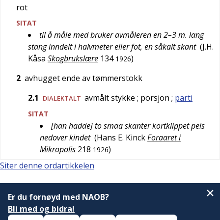
rot
SITAT
til å måle med bruker avmåleren en 2–3 m. lang
stang inndelt i halvmeter eller fot, en såkalt skant
(
J.H.
Kåsa
Skogbrukslære
134
)
1926
2
avhugget ende av tømmerstokk
2.1
avmålt stykke
; porsjon
;
parti
DIALEKTALT
SITAT
[han hadde] to smaa skanter kortklippet pels
nedover kindet
(
Hans E. Kinck
Foraaret i
Mikropolis
218
)
1926
Siter denne ordartikkelen
Er du fornøyd med NAOB?
Bli med og bidra!