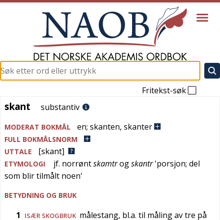
Fritekst-søk
skant
skant
substantiv
en
;
skanten
,
skanter
MODERAT BOKMÅL
FULL BOKMÅLSNORM
[skant]
UTTALE
jf.
norrønt
skamtr
og
skantr
'
porsjon; del
ETYMOLOGI
som blir tilmålt noen
'
BETYDNING OG BRUK
1
målestang, bl.a. til måling av tre på
ISÆR
SKOGBRUK