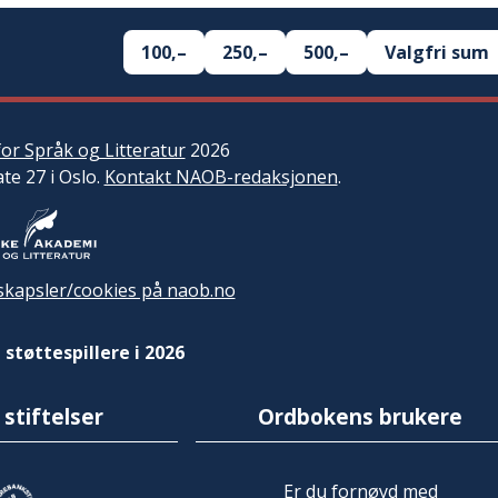
100,–
250,–
500,–
Valgfri sum
or Språk og Litteratur
2026
ate 27 i Oslo.
Kontakt NAOB-redaksjonen
.
kapsler/cookies på naob.no
 støttespillere i 2026
 stiftelser
Ordbokens brukere
Er du fornøyd med