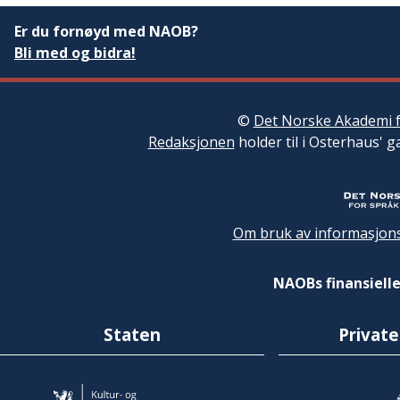
Er du fornøyd med NAOB?
Bli med og bidra!
©
Det Norske Akademi f
Redaksjonen
holder til i Osterhaus' g
Om bruk av informasjons
NAOBs finansielle
Staten
Private