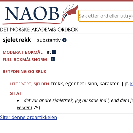
sjeletrekk
sjeletrekk
substantiv
et
MODERAT BOKMÅL
FULL BOKMÅLSNORM
BETYDNING OG BRUK
trekk, egenhet i sinn, karakter
| jf.
k
LITTERÆRT
,
SJELDEN
SITAT
det var andre sjæletræk, jeg nu saae ind i, end dem je
verker I
75
)
Siter denne ordartikkelen