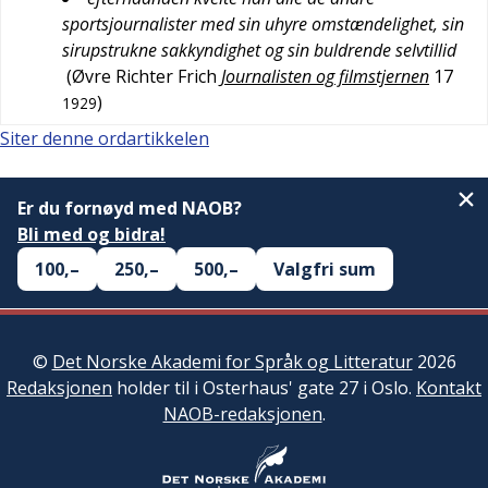
sportsjournalister med sin uhyre omstændelighet, sin
sirupstrukne sakkyndighet og sin buldrende selvtillid
(
Øvre Richter Frich
Journalisten og filmstjernen
17
)
1929
Siter denne ordartikkelen
Er du fornøyd med NAOB?
Bli med og bidra!
100,–
250,–
500,–
Valgfri sum
©
Det Norske Akademi for Språk og Litteratur
2026
Redaksjonen
holder til i Osterhaus' gate 27 i Oslo.
Kontakt
NAOB-redaksjonen
.