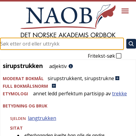
Fritekst-søk
sirupstrukken
sirupstrukken
adjektiv
sirupstrukkent
,
sirupstrukne
MODERAT BOKMÅL
FULL BOKMÅLSNORM
annet ledd perfektum partisipp av
trekke
ETYMOLOGI
BETYDNING OG BRUK
langtrukken
SJELDEN
SITAT
efterhaanden kvelte han alle de andre