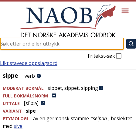
Fritekst-søk
Likt stavede oppslagsord
sippe
sippe
verb
sippet
,
sippet
,
sipping
MODERAT BOKMÅL
FULL BOKMÅLSNORM
[si`p:ə]
UTTALE
sipe
VARIANT
av en
germansk
stamme
*seipōn-
, beslektet
ETYMOLOGI
med
sive