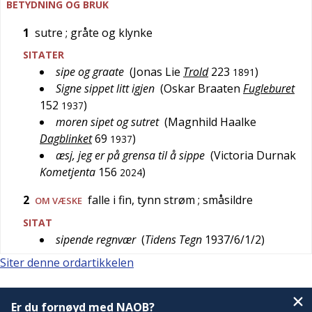
BETYDNING OG BRUK
1
sutre
; gråte og klynke
SITATER
sipe og graate
(
Jonas Lie
Trold
223
)
1891
Signe sippet litt igjen
(
Oskar Braaten
Fugleburet
152
)
1937
moren sipet og sutret
(
Magnhild Haalke
Dagblinket
69
)
1937
æsj, jeg er på grensa til å sippe
(
Victoria Durnak
Kometjenta
156
)
2024
2
falle i fin, tynn strøm
; småsildre
OM VÆSKE
SITAT
sipende regnvær
(
Tidens Tegn
1937/6/1/2
)
Siter denne ordartikkelen
Er du fornøyd med NAOB?