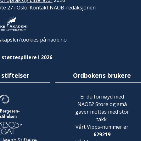
or Språk og Litteratur
2026
ate 27 i Oslo.
Kontakt NAOB-redaksjonen
.
kapsler/cookies på naob.no
 støttespillere i 2026
 stiftelser
Ordbokens brukere
Er du fornøyd med
NAOB? Store og små
gaver mottas med stor
takk.
Vårt Vipps-nummer er
629219
 Høegh Stiftelse