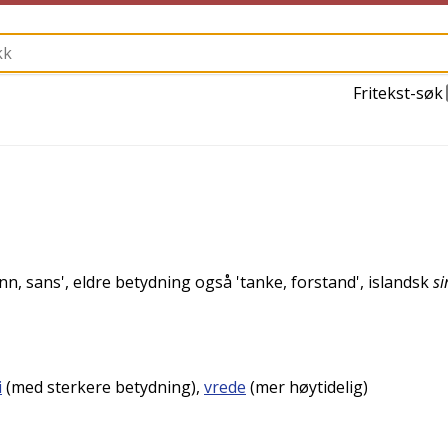
Fritekst-søk
inn, sans
', eldre betydning også '
tanke, forstand
',
islandsk
si
i
(med sterkere betydning),
vrede
(mer høytidelig)