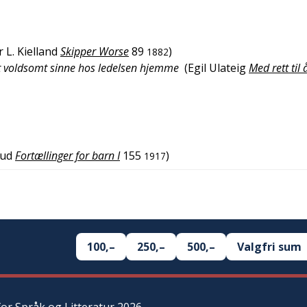
 L. Kielland
Skipper Worse
89
)
1882
t voldsomt sinne hos ledelsen hjemme
(
Egil Ulateig
Med rett til
rud
Fortællinger for barn I
155
)
1917
100,–
250,–
500,–
Valgfri sum