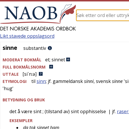
Likt stavede oppslagsord
sinne
sinne
substantiv
et
;
sinnet
MODERAT BOKMÅL
FULL BOKMÅLSNORM
[si`n:ə]
UTTALE
til
sinn
; jf.
gammeldansk
sinni
,
svensk
sinne
'
s
ETYMOLOGI
'
hug
'
BETYDNING OG BRUK
det å være sint
; (tilstand av) sint opphisselse
| jf.
raser
EKSEMPLER
da tok sinnet ham