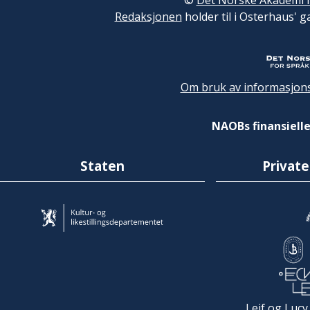
©
Det Norske Akademi f
Redaksjonen
holder til i Osterhaus' g
Om bruk av informasjons
NAOBs finansielle
Staten
Private
Leif og Lucy