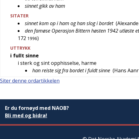
sinnet gikk av ham
SITATER
sinnet kom op i ham og han slog i bordet
(
Alexander
den famøse Operasjon Bittern høsten 1942 utløste e
172
)
1996
UTTRYKK
i fullt sinne
i sterk og sint opphisselse, harme
han reiste sig fra bordet i fuldt sinne
(
Hans Aan
Siter denne ordartikkelen
Er du fornøyd med NAOB?
Bli med og bidra!