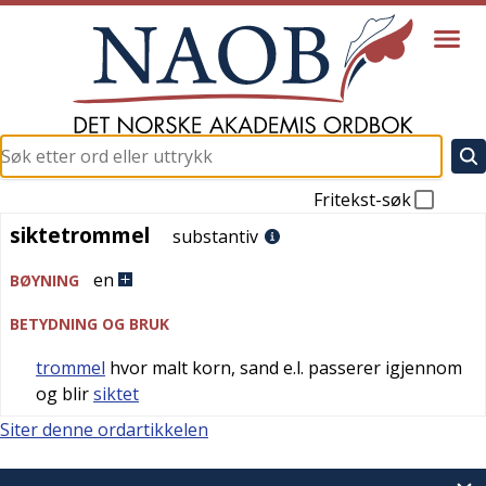
Fritekst-søk
siktetrommel
siktetrommel
substantiv
en
BØYNING
BETYDNING OG BRUK
trommel
hvor malt korn, sand e.l. passerer igjennom
og blir
siktet
Siter denne ordartikkelen