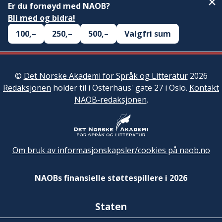
Er du fornøyd med NAOB?
Bli med og bidra!
100,–
250,–
500,–
Valgfri sum
©
Det Norske Akademi for Språk og Litteratur
2026
Redaksjonen
holder til i Osterhaus' gate 27 i Oslo.
Kontakt
NAOB-redaksjonen
.
Om bruk av informasjonskapsler/cookies på naob.no
NAOBs finansielle støttespillere i 2026
Staten