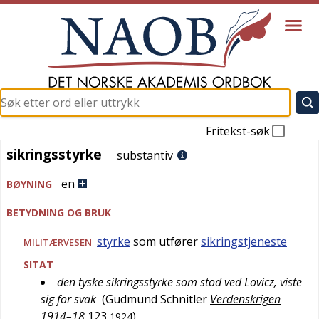
Fritekst-søk
sikringsstyrke
sikringsstyrke
substantiv
en
BØYNING
BETYDNING OG BRUK
styrke
som utfører
sikringstjeneste
MILITÆRVESEN
SITAT
den tyske sikringsstyrke som stod ved Lovicz, viste
sig for svak
(
Gudmund Schnitler
Verdenskrigen
1914–18
123
)
1924