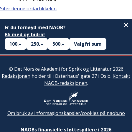
Siter denne ordartikkelen
Er du fornøyd med NAOB?
Bli med og bidra!
100,–
250,–
500,–
Valgfri sum
©
Det Norske Akademi for Språk og Litteratur
2026
Redaksjonen
holder til i Osterhaus' gate 27 i Oslo.
Kontakt
NAOB-redaksjonen
.
Om bruk av informasjonskapsler/cookies på naob.no
NAOBs finansielle støttespillere i 2026