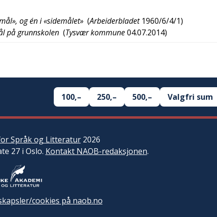
dmål», og én i «sidemålet»
(
Arbeiderbladet
1960/6/4/1
)
ål på grunnskolen
(
Tysvær kommune
04.07.2014
)
100,–
250,–
500,–
Valgfri sum
or Språk og Litteratur
2026
ate 27 i Oslo.
Kontakt NAOB-redaksjonen
.
kapsler/cookies på naob.no