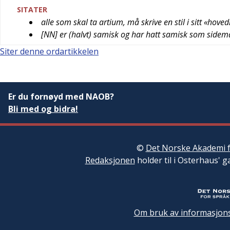
SITATER
alle som skal ta artium, må skrive en stil i sitt «hove
[NN] er (halvt) samisk og har hatt samisk som sidem
Siter denne ordartikkelen
Er du fornøyd med NAOB?
Bli med og bidra!
©
Det Norske Akademi f
Redaksjonen
holder til i Osterhaus' g
Om bruk av informasjons