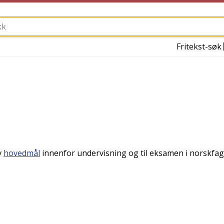
Fritekst-søk
v
hovedmål
innenfor undervisning og til eksamen i norskfage