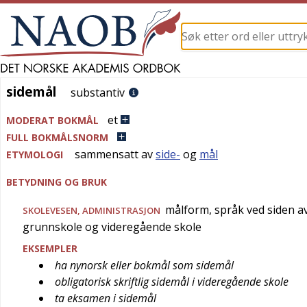
sidemål
sidemål
substantiv
et
MODERAT BOKMÅL
FULL BOKMÅLSNORM
sammensatt av
side-
og
mål
ETYMOLOGI
BETYDNING OG BRUK
målform, språk ved siden a
SKOLEVESEN
,
ADMINISTRASJON
grunnskole og videregående skole
EKSEMPLER
ha nynorsk eller bokmål som sidemål
obligatorisk skriftlig sidemål i videregående skole
ta eksamen i sidemål