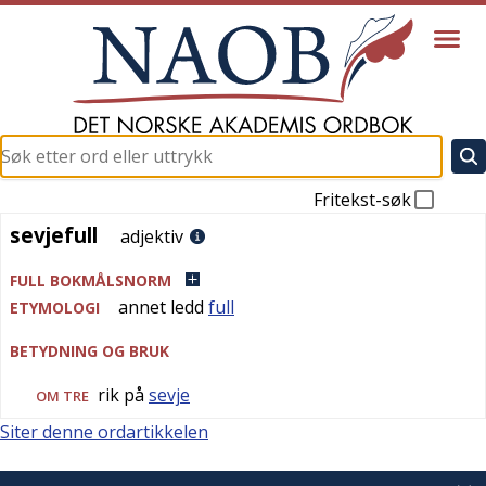
Fritekst-søk
sevjefull
sevjefull
adjektiv
FULL BOKMÅLSNORM
annet ledd
full
ETYMOLOGI
BETYDNING OG BRUK
rik på
sevje
OM TRE
Siter denne ordartikkelen