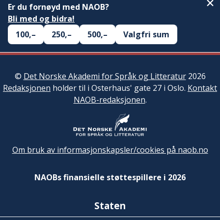
Er du fornøyd med NAOB?
Bli med og bidra!
100,–
250,–
500,–
Valgfri sum
©
Det Norske Akademi for Språk og Litteratur
2026
Redaksjonen
holder til i Osterhaus' gate 27 i Oslo.
Kontakt
NAOB-redaksjonen
.
Om bruk av informasjonskapsler/cookies på naob.no
NAOBs finansielle støttespillere i 2026
Staten