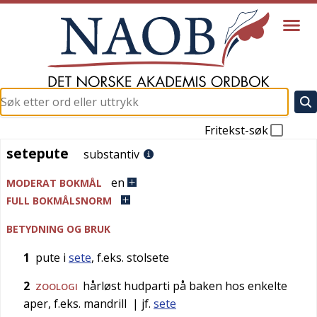
Fritekst-søk
setepute
setepute
substantiv
en
MODERAT BOKMÅL
FULL BOKMÅLSNORM
BETYDNING OG BRUK
1
pute i
sete
, f.eks. stolsete
2
hårløst hudparti på baken hos enkelte
ZOOLOGI
aper, f.eks. mandrill
| jf.
sete