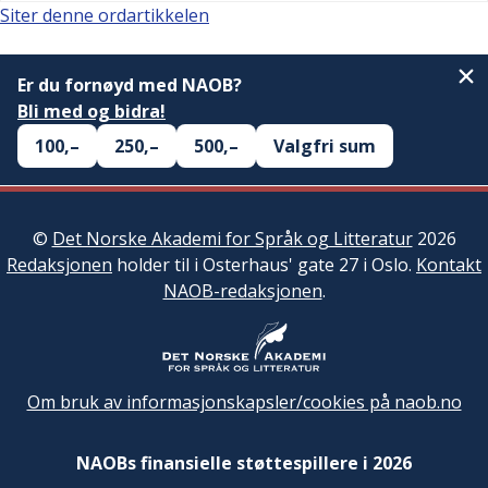
Siter denne ordartikkelen
Er du fornøyd med NAOB?
Bli med og bidra!
100,–
250,–
500,–
Valgfri sum
©
Det Norske Akademi for Språk og Litteratur
2026
Redaksjonen
holder til i Osterhaus' gate 27 i Oslo.
Kontakt
NAOB-redaksjonen
.
Om bruk av informasjonskapsler/cookies på naob.no
NAOBs finansielle støttespillere i 2026