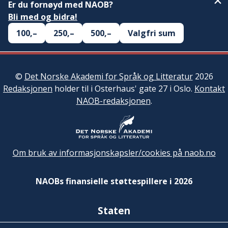
Er du fornøyd med NAOB?
Bli med og bidra!
100,–
250,–
500,–
Valgfri sum
©
Det Norske Akademi for Språk og Litteratur
2026
Redaksjonen
holder til i Osterhaus' gate 27 i Oslo.
Kontakt
NAOB-redaksjonen
.
Om bruk av informasjonskapsler/cookies på naob.no
NAOBs finansielle støttespillere i 2026
Staten