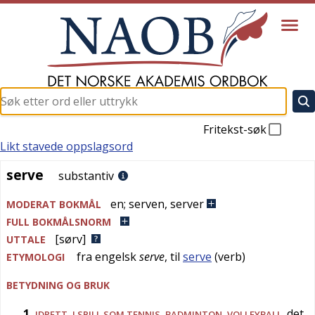
Fritekst-søk
Likt stavede oppslagsord
serve
serve
substantiv
en
;
serven
,
server
MODERAT BOKMÅL
FULL BOKMÅLSNORM
[sørv]
UTTALE
fra
engelsk
serve
, til
serve
(verb)
ETYMOLOGI
BETYDNING OG BRUK
1
det
IDRETT
, I SPILL SOM
TENNIS
,
BADMINTON
,
VOLLEYBALL