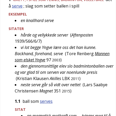
å
serve
; slag som setter ballen i spill
EKSEMPEL
en knallhard serve
SITATER
hårde og vellykkede server
(
Aftenposten
1939/566/6/7
)
vi lot begge Yngve lære oss det han kunne.
Backhand, forehand, serve
(
Tore Renberg
Mannen
som elsket Yngve
97
)
2003
den gjennomsnittlige elev slo badmintonballen over
og var glad til om serven var noenlunde presis
(
Kristian Klausen
Akilles
LBK
)
2011
neste serve går så vidt over nettet
(
Lars Saabye
Christensen
Magnet
351
)
2015
1.1
ball som
serves
SITAT
en magnetisk motkraft som … tvinger meg til å