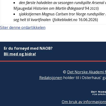
den første halvdelen av sesongen rundspilte Arsenal a
Mjaugedal
Historien om Martin Ødegaard
94
)
2023
sjakkstjernen Magnus Carlsen tror Norge rundspiller
seg helt til kvartfinalen
(
folkebladet.no
16.06.2026
)
Siter denne ordartikkelen
Er du fornøyd med NAOB?
Bli med og bidra!
©
Det Norske Akademi f
Redaksjonen
holder til i Osterhaus' g
Om bruk av informasjons