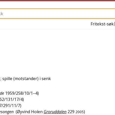
Fritekst-søk
; spille (motstander) i senk
de
1959/258/10/1–4
)
62/131/17/4
)
7/291/11/7
)
sesongen
(
Øyvind Holen
Groruddalen
229
)
2005