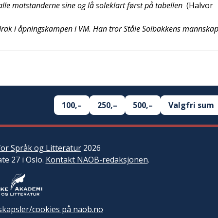
lle motstanderne sine og lå soleklart først på tabellen
(
Halvor
 Irak i åpningskampen i VM. Han tror Ståle Solbakkens mannskap
100,–
250,–
500,–
Valgfri sum
or Språk og Litteratur
2026
ate 27 i Oslo.
Kontakt NAOB-redaksjonen
.
kapsler/cookies på naob.no