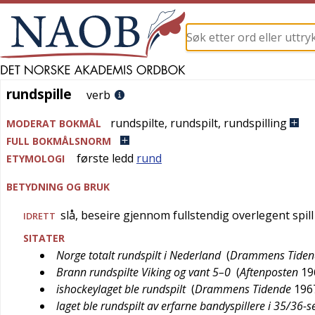
rundspille
rundspille
verb
rundspilte
,
rundspilt
,
rundspilling
MODERAT BOKMÅL
FULL BOKMÅLSNORM
første ledd
rund
ETYMOLOGI
BETYDNING OG BRUK
slå, beseire gjennom fullstendig overlegent spill
IDRETT
SITATER
Norge totalt rundspilt i Nederland
(
Drammens Tiden
Brann rundspilte Viking og vant 5–0
(
Aftenposten
19
ishockeylaget ble rundspilt
(
Drammens Tidende
196
laget ble rundspilt av erfarne bandyspillere i 35/36-